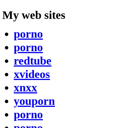
My web sites
porno
porno
redtube
xvideos
xnxx
youporn
porno
porno