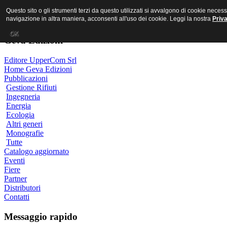
MR PORNO ITALIANO
Questo sito o gli strumenti terzi da questo utilizzati si avvalgono di cookie nece
navigazione in altra maniera, acconsenti all'uso dei cookie. Leggi la nostra
Priv
OK
Geva Edizioni
Editore UpperCom Srl
Home Geva Edizioni
Pubblicazioni
Gestione Rifiuti
Ingegneria
Energia
Ecologia
Altri generi
Monografie
Tutte
Catalogo aggiornato
Eventi
Fiere
Partner
Distributori
Contatti
Messaggio rapido