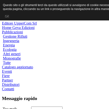
MR PORNO ITALIANO
Questo sito o gli strumenti terzi da questo utilizzati si avvalgono di cookie neces
questa pagina, cliccando su un link o proseguendo la navigazione in altra manier
Geva Edizioni
OK
Editore UpperCom Srl
Home Geva Edizioni
Pubblicazioni
Gestione Rifiuti
Ingegneria
Energia
Ecologia
Altri generi
Monografie
Tutte
Catalogo aggiornato
Eventi
Fiere
Partner
Distributori
Contatti
Messaggio rapido
Tua mail: