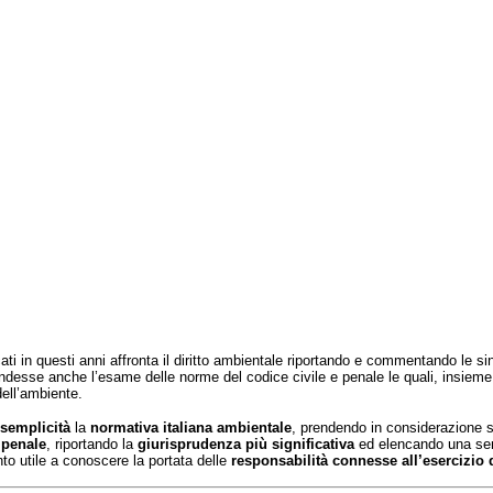
ati in questi anni
affronta il diritto ambientale riportando e commentando le s
rendesse anche
l’esame delle norme del codice civile e penale le quali, insiem
dell’ambiente.
semplicità
la
normativa italiana ambientale
, prendendo in considerazione 
e penale
, riportando
la
giurisprudenza più significativa
ed elencando una ser
to utile a conoscere la
portata delle
responsabilità connesse all’esercizio