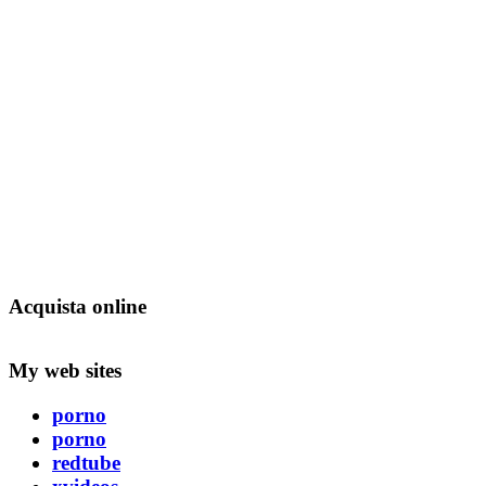
Acquista online
My web sites
porno
porno
redtube