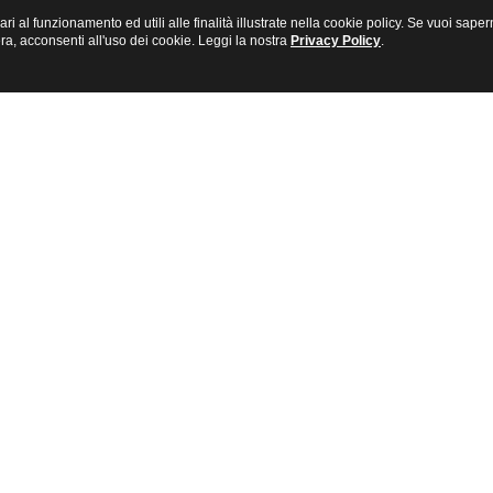
sari al funzionamento ed utili alle finalità illustrate nella cookie policy. Se vuoi s
a, acconsenti all'uso dei cookie. Leggi la nostra
Privacy Policy
.