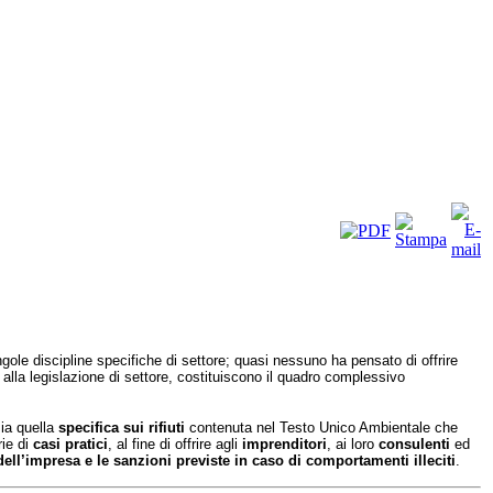
ingole
discipline specifiche di settore; quasi nessuno ha pensato di
offrire
e
alla legislazione di settore, costituiscono il quadro complessivo
sia
quella
specifica sui rifiuti
contenuta nel Testo Unico Ambientale
che
ie di
casi
pratici
, al fine di offrire agli
imprenditori
, ai loro
consulenti
ed
 dell’impresa e
le sanzioni previste in caso di comportamenti illeciti
.