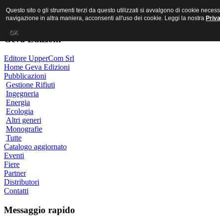
MR PORNO ITALIANO
Questo sito o gli strumenti terzi da questo utilizzati si avvalgono di cookie nece
navigazione in altra maniera, acconsenti all'uso dei cookie. Leggi la nostra
Priv
OK
Geva Edizioni
Editore UpperCom Srl
Home Geva Edizioni
Pubblicazioni
Gestione Rifiuti
Ingegneria
Energia
Ecologia
Altri generi
Monografie
Tutte
Catalogo aggiornato
Eventi
Fiere
Partner
Distributori
Contatti
Messaggio rapido