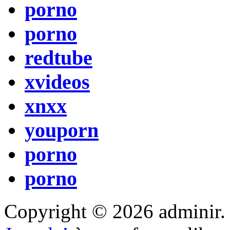
porno
porno
redtube
xvideos
xnxx
youporn
porno
porno
Copyright © 2026 adminir. Tut