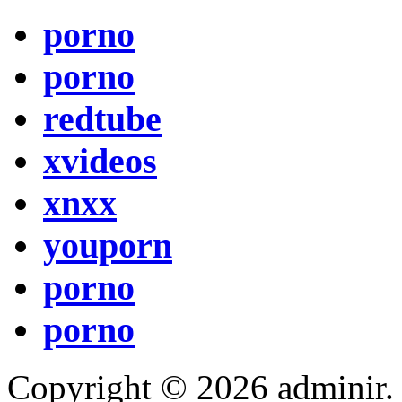
porno
porno
redtube
xvideos
xnxx
youporn
porno
porno
Copyright © 2026 adminir. Tut