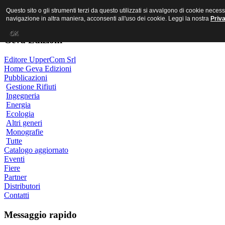
MR PORNO ITALIANO
Questo sito o gli strumenti terzi da questo utilizzati si avvalgono di cookie nece
navigazione in altra maniera, acconsenti all'uso dei cookie. Leggi la nostra
Priv
OK
Geva Edizioni
Editore UpperCom Srl
Home Geva Edizioni
Pubblicazioni
Gestione Rifiuti
Ingegneria
Energia
Ecologia
Altri generi
Monografie
Tutte
Catalogo aggiornato
Eventi
Fiere
Partner
Distributori
Contatti
Messaggio rapido