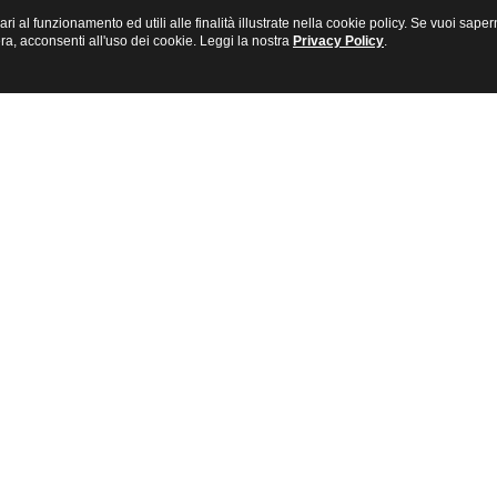
sari al funzionamento ed utili alle finalità illustrate nella cookie policy. Se vuoi s
a, acconsenti all'uso dei cookie. Leggi la nostra
Privacy Policy
.