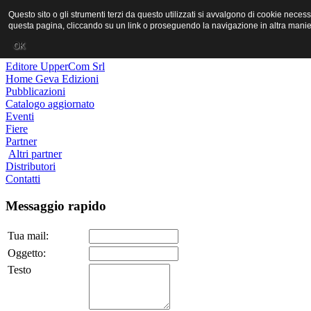
MR PORNO ITALIANO
Questo sito o gli strumenti terzi da questo utilizzati si avvalgono di cookie neces
questa pagina, cliccando su un link o proseguendo la navigazione in altra manier
Geva Edizioni
OK
Editore UpperCom Srl
Home Geva Edizioni
Pubblicazioni
Catalogo aggiornato
Eventi
Fiere
Partner
Altri partner
Distributori
Contatti
Messaggio rapido
Tua mail:
Oggetto:
Testo