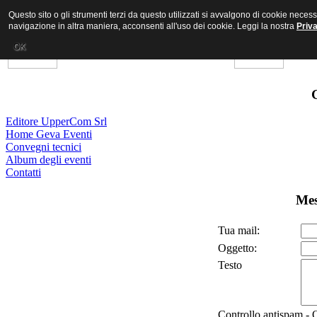
Questo sito o gli strumenti terzi da questo utilizzati si avvalgono di cookie nece
navigazione in altra maniera, acconsenti all'uso dei cookie. Leggi la nostra
Priv
OK
Editore UpperCom Srl
Home Geva Eventi
Convegni tecnici
Album degli eventi
Contatti
Mes
Tua mail:
Oggetto:
Testo
Controllo antispam - Q