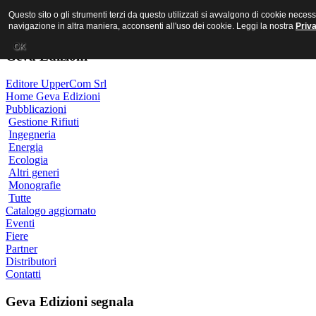
MR PORNO ITALIANO
Questo sito o gli strumenti terzi da questo utilizzati si avvalgono di cookie nece
navigazione in altra maniera, acconsenti all'uso dei cookie. Leggi la nostra
Priv
OK
Geva Edizioni
Editore UpperCom Srl
Home Geva Edizioni
Pubblicazioni
Gestione Rifiuti
Ingegneria
Energia
Ecologia
Altri generi
Monografie
Tutte
Catalogo aggiornato
Eventi
Fiere
Partner
Distributori
Contatti
Geva Edizioni segnala