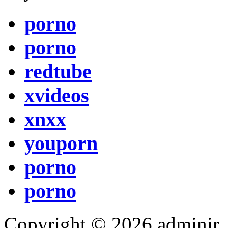
porno
porno
redtube
xvideos
xnxx
youporn
porno
porno
Copyright © 2026 adminir. Tut