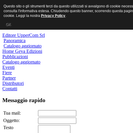
MR PORNO ITALIANO
Questo sito o gli strumenti terzi da questo utilizzati si avvalgono di cookie necessa
consulta l'informativa estesa. Chiudendo questo banner, scorrendo questa pagina
cookie. Leggi la nostra
Privacy Policy
.
Geva Edizioni
OK
Editore UpperCom Srl
Panoramica
Catalogo aggiornato
Home Geva Edizioni
Pubblicazioni
Catalogo aggiornato
Eventi
Fiere
Partner
Distributori
Contatti
Messaggio rapido
Tua mail:
Oggetto:
Testo